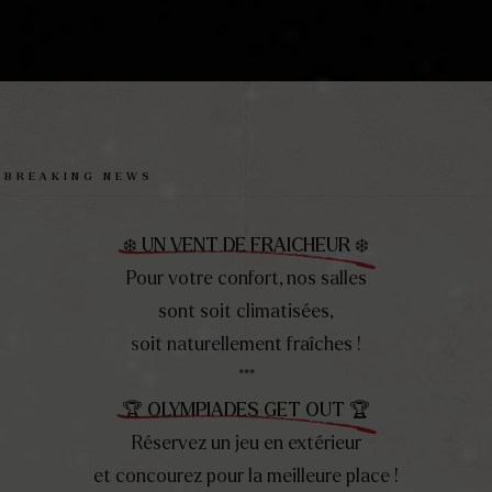
, FÉDÉREZ, CÉ
BREAKING NEWS
Chez vous ou chez nous,
❄️ UN VENT DE FRAICHEUR ❄️
ode séminaire ou en mode cock
Pour votre confort, nos salles
yez acteurs de votre team build
sont soit climatisées,
immersif
soit naturellement fraîches !
***
🏆 OLYMPIADES GET OUT 🏆
Réservez un jeu en extérieur
et concourez pour la meilleure place !