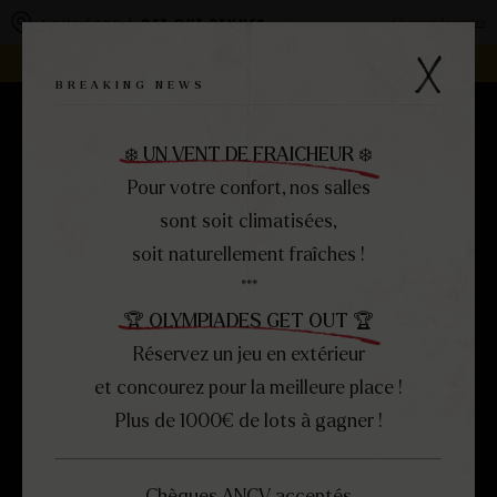
Panneau de gestion des cookies
Changer de centre
VOUS ÊTES À
GET OUT RENNES
REJOIGNEZ LA FAMILLE -
DEVENEZ FRANCHISÉ !
BREAKING NEWS
RÉSERVEZ
MENU
❄️ UN VENT DE FRAICHEUR ❄️
FERMER
Pour votre confort, nos salles
sont soit climatisées,
soit naturellement fraîches !
***
🏆 OLYMPIADES GET OUT 🏆
Réservez un jeu en extérieur
et concourez pour la meilleure place !
Plus de 1000€ de lots à gagner !