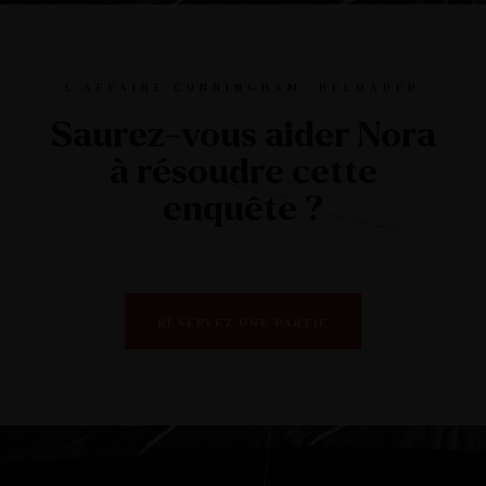
Play
Mute
Ente
full
L’AFFAIRE CUNNINGHAM: RELOADED
Saurez-vous aider Nora
à résoudre cette
enquête ?
RÉSERVEZ UNE PARTIE