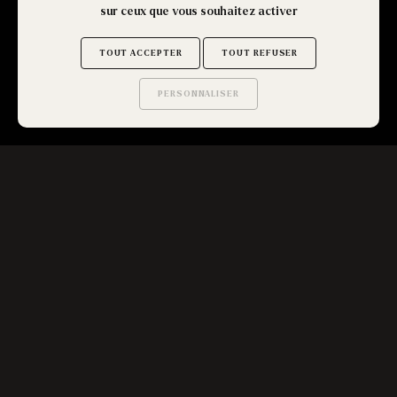
sur ceux que vous souhaitez activer
TOUT ACCEPTER
TOUT REFUSER
TOUT VOIR
PERSONNALISER
Saurez-vous trouver
les secrets de ce site ?