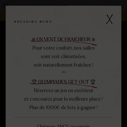
Panneau de gestion des cookies
Changer de centre
VOUS ÊTES À
GET OUT RENNES
REJOIGNEZ LA FAMILLE -
DEVENEZ FRANCHISÉ !
BREAKING NEWS
RÉSERVEZ
MENU
❄️ UN VENT DE FRAICHEUR ❄️
FERMER
Pour votre confort, nos salles
sont soit climatisées,
soit naturellement fraîches !
***
🏆 OLYMPIADES GET OUT 🏆
Réservez un jeu en extérieur
et concourez pour la meilleure place !
Plus de 1000€ de lots à gagner !
ESCAPE
L’AFFAIRE