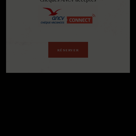
Chèques ANCV acceptés
GAME
RENNES
RÉSERVER