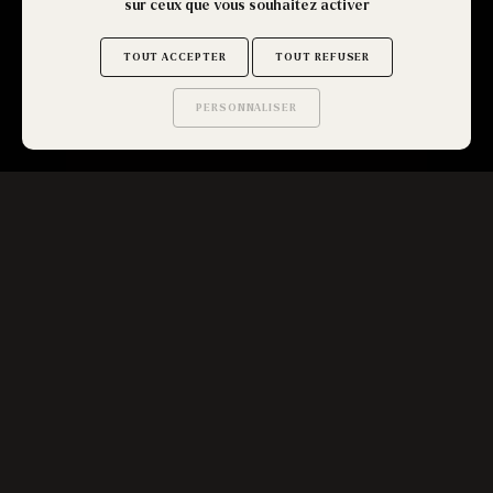
sur ceux que vous souhaitez activer
TOUT ACCEPTER
TOUT REFUSER
PERSONNALISER
Saurez-vous trouver
les secrets de ce site ?