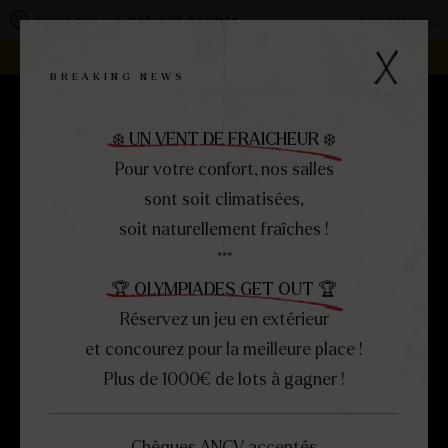
Panneau de gestion des cookies
Changer de centre
VOUS ÊTES À
GET OUT RENNES
REJOIGNEZ LA FAMILLE -
DEVENEZ FRANCHISÉ !
BREAKING NEWS
RÉSERVEZ
MENU
❄️ UN VENT DE FRAICHEUR ❄️
FERMER
Pour votre confort, nos salles
sont soit climatisées,
soit naturellement fraîches !
***
🏆 OLYMPIADES GET OUT 🏆
Réservez un jeu en extérieur
et concourez pour la meilleure place !
Plus de 1000€ de lots à gagner !
ESCAPE
SALOON