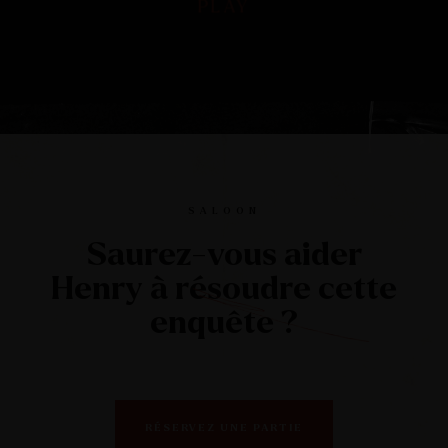
PLAY
PLAY
Play
Mute
Ente
full
SALOON
Saurez-vous aider
Henry à résoudre cette
enquête ?
RÉSERVEZ UNE PARTIE