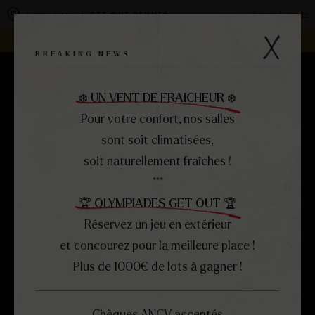
Panneau de gestion des cookies
Changer de centre
VOUS ÊTES À
GET OUT RENNES
REJOIGNEZ LA FAMILLE -
DEVENEZ FRANCHISÉ !
BREAKING NEWS
RÉSERVEZ
MENU
❄️ UN VENT DE FRAICHEUR ❄️
FERMER
Pour votre confort, nos salles
sont soit climatisées,
soit naturellement fraîches !
***
🏆 OLYMPIADES GET OUT 🏆
Réservez un jeu en extérieur
et concourez pour la meilleure place !
Plus de 1000€ de lots à gagner !