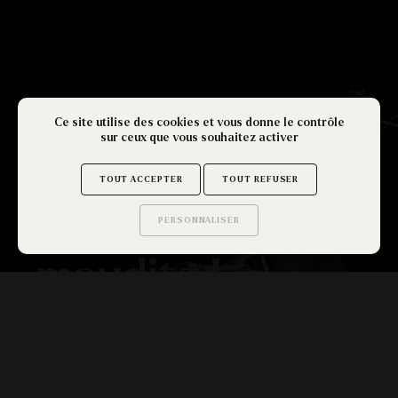
Ce site utilise des cookies et vous donne le contrôle
sur ceux que vous souhaitez activer
A la poursuite
TOUT ACCEPTER
TOUT REFUSER
de l'idôle
PERSONNALISER
Saurez-vous trouver
les secrets de ce site ?
maudite !