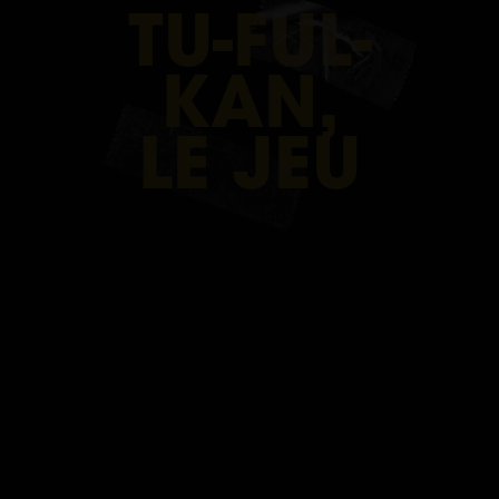
TU-FUL-
ESCAP
KAN,
GAME
LE JEU
RENNE